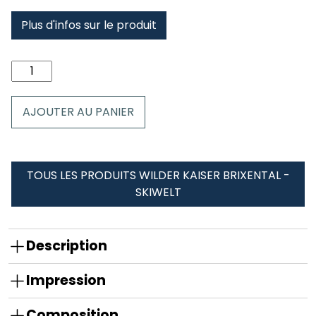
Plus d'infos sur le produit
quantité
de
Tour
AJOUTER AU PANIER
de
cou
tubulaire
Wilder
TOUS LES PRODUITS WILDER KAISER BRIXENTAL -
Kaiser
SKIWELT
Brixental
-
SkiWelt
Description
Impression
Composition