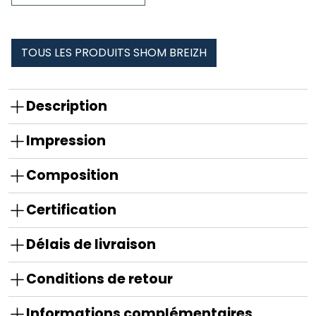
cou
tubulaire
Shom
TOUS LES PRODUITS SHOM BREIZH
Breizh
Description
Impression
Composition
Certification
Délais de livraison
Conditions de retour
Informations complémentaires