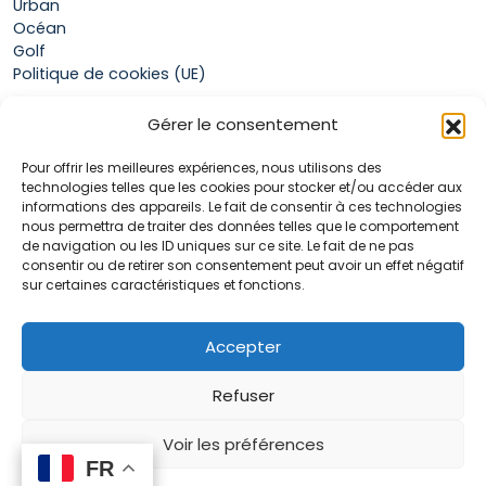
Urban
Océan
Golf
Politique de cookies (UE)
Gérer le consentement
Boutique
Pour offrir les meilleures expériences, nous utilisons des
Mon compte
technologies telles que les cookies pour stocker et/ou accéder aux
Panier
informations des appareils. Le fait de consentir à ces technologies
Conditions générales de vente
nous permettra de traiter des données telles que le comportement
de navigation ou les ID uniques sur ce site. Le fait de ne pas
consentir ou de retirer son consentement peut avoir un effet négatif
sur certaines caractéristiques et fonctions.
Accueil
La marque Hop & Down
Contact
Accepter
Plan du site
Mentions légales
Refuser
Voir les préférences
FR
FR
0