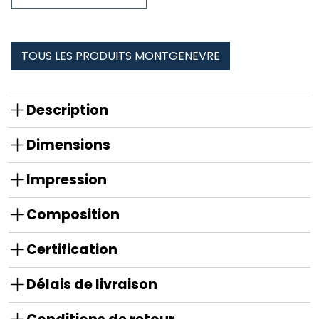
Hoppy
montgenevre
TOUS LES PRODUITS MONTGENEVRE
Description
Dimensions
Impression
Composition
Certification
Délais de livraison