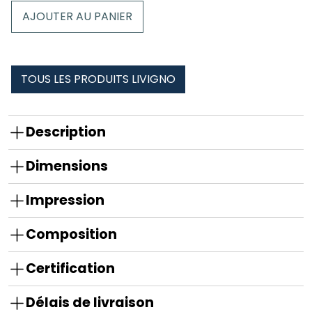
Peluche
AJOUTER AU PANIER
Renne
Hoppy
Livigno
TOUS LES PRODUITS LIVIGNO
Description
Dimensions
Impression
Composition
Certification
Délais de livraison