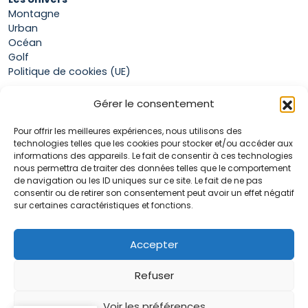
Montagne
Urban
Océan
Golf
Politique de cookies (UE)
Gérer le consentement
Boutique
Pour offrir les meilleures expériences, nous utilisons des
Mon compte
technologies telles que les cookies pour stocker et/ou accéder aux
Panier
informations des appareils. Le fait de consentir à ces technologies
Conditions générales de vente
nous permettra de traiter des données telles que le comportement
de navigation ou les ID uniques sur ce site. Le fait de ne pas
consentir ou de retirer son consentement peut avoir un effet négatif
sur certaines caractéristiques et fonctions.
Accueil
La marque Hop & Down
Contact
Accepter
Plan du site
Mentions légales
Refuser
Voir les préférences