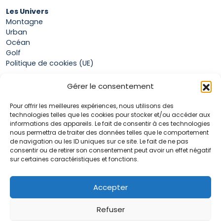
Les Univers
Montagne
Urban
Océan
Golf
Politique de cookies (UE)
Gérer le consentement
Boutique
Pour offrir les meilleures expériences, nous utilisons des
Mon compte
technologies telles que les cookies pour stocker et/ou accéder aux
Panier
informations des appareils. Le fait de consentir à ces technologies
Conditions générales de vente
nous permettra de traiter des données telles que le comportement
de navigation ou les ID uniques sur ce site. Le fait de ne pas
consentir ou de retirer son consentement peut avoir un effet négatif
sur certaines caractéristiques et fonctions.
Accueil
La marque Hop & Down
Contact
Accepter
Plan du site
Mentions légales
Refuser