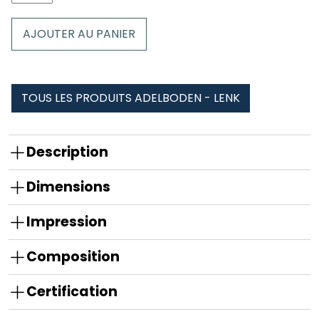
de
Peluche
AJOUTER AU PANIER
Renne
Hoppy
Adelboden
-
TOUS LES PRODUITS ADELBODEN - LENK
Lenk
Description
Dimensions
Impression
Composition
Certification