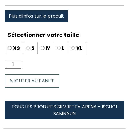
Plus d'infos sur le produit
XS
S
M
L
XL
quantité
de
Culotte
AJOUTER AU PANIER
dentelle
Silvretta
Arena
-
TOUS LES PRODUITS SILVRETTA ARENA - ISCHGL
Ischgl
SAMNAUN
Samnaun