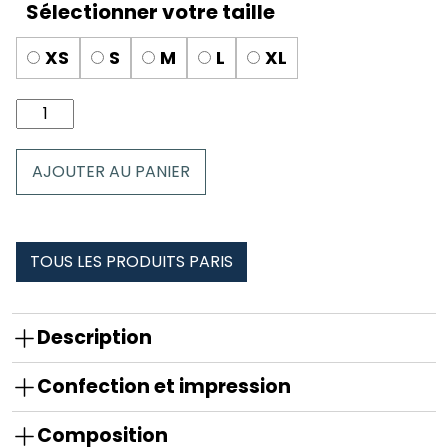
XS
S
M
L
XL
quantité
de
Culotte
AJOUTER AU PANIER
dentelle
Paris
TOUS LES PRODUITS PARIS
Description
Confection et impression
Composition