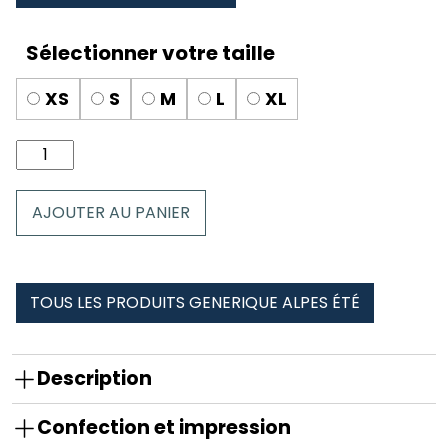
XS
S
M
L
XL
quantité
de
Culotte
AJOUTER AU PANIER
dentelle
générique
alpes
été
TOUS LES PRODUITS GENERIQUE ALPES ÉTÉ
Description
Confection et impression