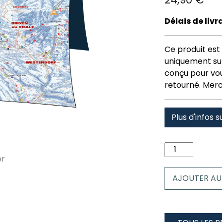
Délais de liv
Ce produit est 
uniquement su
conçu pour vous
retourné. Merc
Plus d'infos s
quantité
de
Coussin
AJOUTER AU
Wilder
Kaiser
Brixental
-