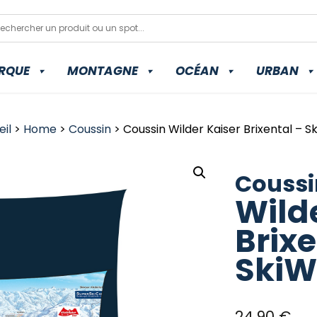
RQUE
MONTAGNE
OCÉAN
URBAN
il
>
Home
>
Coussin
> Coussin Wilder Kaiser Brixental – S
Coussi
Wild
Brixe
SkiW
24,90
€