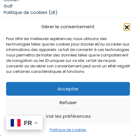
Golf
Politique de cookies (UE)
Gérer le consentement
Boutique
Pour offrir les meilleures expériences, nous utilisons des
Mon compte
technologies telles que les cookies pour stocker et/ou accéder aux
Panier
informations des appareils. Le fait de consentir à ces technologies
Conditions générales de vente
nous permettra de traiter des données telles que le comportement
de navigation ou les ID uniques sur ce site. Le fait de ne pas
consentir ou de retirer son consentement peut avoir un effet négatif
sur certaines caractéristiques et fonctions.
Accueil
La marque Hop & Down
Contact
Accepter
Plan du site
Mentions légales
Refuser
Voir les préférences
FR
FR
0
Politique de cookies