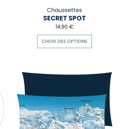
Chaussettes
SECRET SPOT
14,90
€
CHOIX DES OPTIONS
Ce
produit
a
plusieurs
variations.
Les
options
peuvent
être
choisies
sur