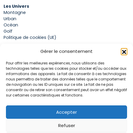
Les Univers
Montagne
Urban
Océan
Golf
Politique de cookies (UE)
Gérer le consentement
Boutique
Pour offrir les meilleures expériences, nous utilisons des
Mon compte
technologies telles que les cookies pour stocker et/ou accéder aux
Panier
informations des appareils. Le fait de consentir à ces technologies
Conditions générales de vente
nous permettra de traiter des données telles que le comportement
de navigation ou les ID uniques sur ce site. Le fait de ne pas
consentir ou de retirer son consentement peut avoir un effet négatif
sur certaines caractéristiques et fonctions.
Accueil
La marque Hop & Down
Contact
Accepter
Plan du site
Mentions légales
Refuser