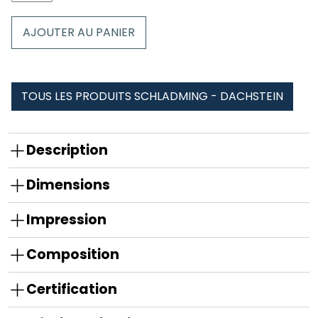
de
Coussin
AJOUTER AU PANIER
Schladming
-
Dachstein
TOUS LES PRODUITS SCHLADMING - DACHSTEIN
Description
Dimensions
Impression
Composition
Certification