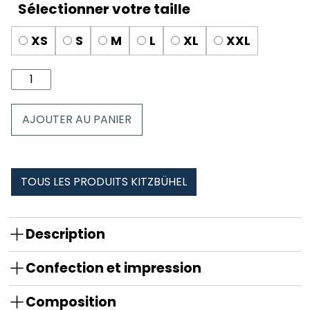
XS
S
M
L
XL
XXL
quantité
de
Boxer
AJOUTER AU PANIER
homme
Kitzbühel
TOUS LES PRODUITS KITZBÜHEL
Description
Confection et impression
Composition