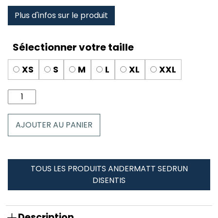
Plus d'infos sur le produit
XS
S
M
L
XL
XXL
quantité
de
Boxer
AJOUTER AU PANIER
homme
Andermatt
Sedrun
Disentis
TOUS LES PRODUITS ANDERMATT SEDRUN
DISENTIS
Description