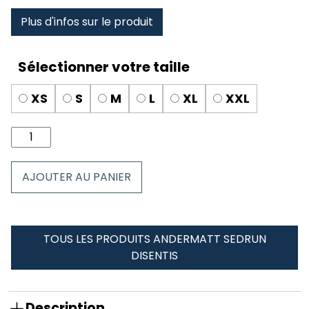
Plus d'infos sur le produit
XS
S
M
L
XL
XXL
quantité
de
Boxer
AJOUTER AU PANIER
homme
Andermatt
Sedrun
Disentis
TOUS LES PRODUITS ANDERMATT SEDRUN
DISENTIS
Description