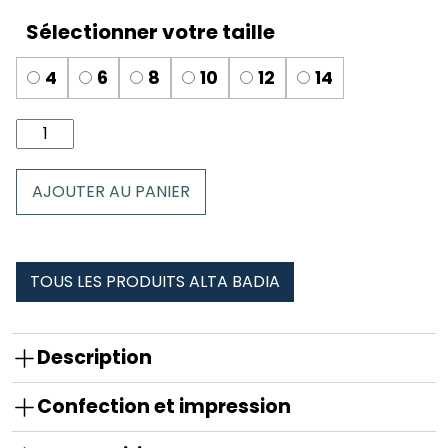
4
6
8
10
12
14
quantité
de
Boxer
AJOUTER AU PANIER
enfant
Alta
Badia
TOUS LES PRODUITS ALTA BADIA
Description
Confection et impression