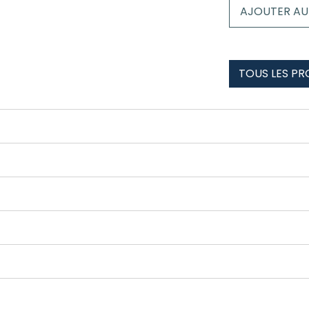
Boxer
AJOUTER AU
enfant
Adelboden
-
Lenk
TOUS LES PR