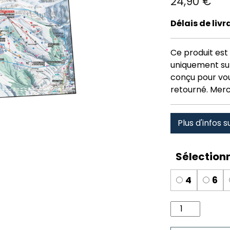
24,90
€
Délais de liv
Ce produit est 
uniquement su
conçu pour vous
retourné. Merc
Plus d'infos s
4
6
quantité
de