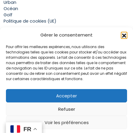
Urban
Océan
Golf
Politique de cookies (UE)
Gérer le consentement
Boutique
Pour offrir les meilleures expériences, nous utilisons des
Mon compte
technologies telles que les cookies pour stocker et/ou accéder aux
Panier
informations des appareils. Le fait de consentir à ces technologies
Conditions générales de vente
nous permettra de traiter des données telles que le comportement
de navigation ou les ID uniques sur ce site. Le fait de ne pas
consentir ou de retirer son consentement peut avoir un effet négatif
sur certaines caractéristiques et fonctions.
Accueil
La marque Hop & Down
Contact
Accepter
Plan du site
Mentions légales
Refuser
Voir les préférences
FR
FR
0